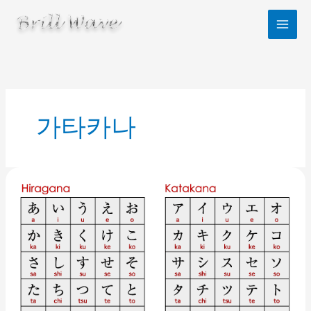
콘
텐
츠
로
건
너
뛰
기
가타카나
일
본
어
히
라
가
나
(ひ
ら