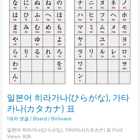
が
な),
가
타
카
나
(カ
タ
カ
ナ)
표
일본어 히라가나(ひらがな), 가타
카나(カタカナ) 표
1개의 댓글
/
Board
/
Brillwave
일본어 히라가나(ひらがな), 가타카나(カタカナ) 표 Post
Views: 928