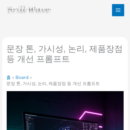
콘
텐
츠
로
건
너
뛰
기
문장 톤, 가시성, 논리, 제품장점
등 개선 프롬프트
홈
Board
문장 톤, 가시성, 논리, 제품장점 등 개선 프롬프트