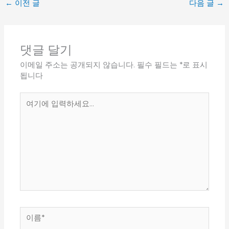
←
이전 글
다음 글
→
댓글 달기
이메일 주소는 공개되지 않습니다.
필수 필드는
*
로 표시
됩니다
여
기
에
입
력
하
세
요...
이
름