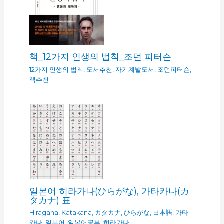
책_12가지 인생의 법칙_조던 피터슨
12가지 인생의 법칙
,
도서추천
,
자기계발도서
,
조던피터슨
,
책추천
일본어 히라가나(ひらがな), 가타카나(カ
タカナ) 표
Hiragana
,
Katakana
,
カタカナ
,
ひらがな
,
日本語
,
가타
카나
,
일본어
,
일본어공부
,
히라가나