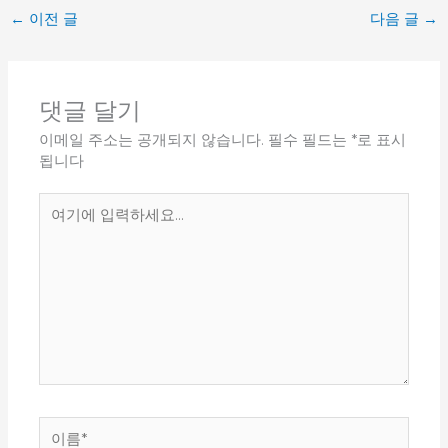
←
이전 글
다음 글
→
댓글 달기
이메일 주소는 공개되지 않습니다.
필수 필드는
*
로 표시
됩니다
여
기
에
입
력
하
세
요...
이
름