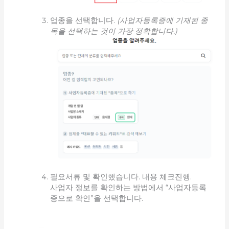
업종을 선택합니다.
(사업자등록증에 기재된 종
목을 선택하는 것이 가장 정확합니다.)
필요서류 및 확인했습니다. 내용 체크진행.
사업자 정보를 확인하는 방법에서 “사업자등록
증으로 확인”을 선택합니다.