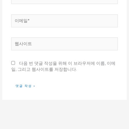
*
이
메
일
*
웹
사
이
트
다음 번 댓글 작성을 위해 이 브라우저에 이름, 이메
일, 그리고 웹사이트를 저장합니다.